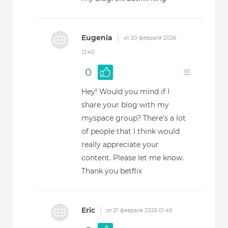
Eugenia
|
от 20 февраля 2026
12:40
0
Hey! Would you mind if I
share your blog with my
myspace group? There's a lot
of people that I think would
really appreciate your
content. Please let me know.
Thank you betflix
Eric
|
от 21 февраля 2026 01:40