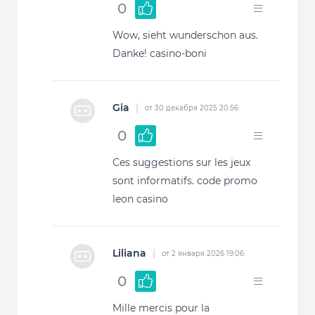
0
Wow, sieht wunderschon aus.
Danke! casino-boni
Gia
|
от 30 декабря 2025 20:56
0
Ces suggestions sur les jeux
sont informatifs. code promo
leon casino
Liliana
|
от 2 января 2026 19:06
0
Mille mercis pour la