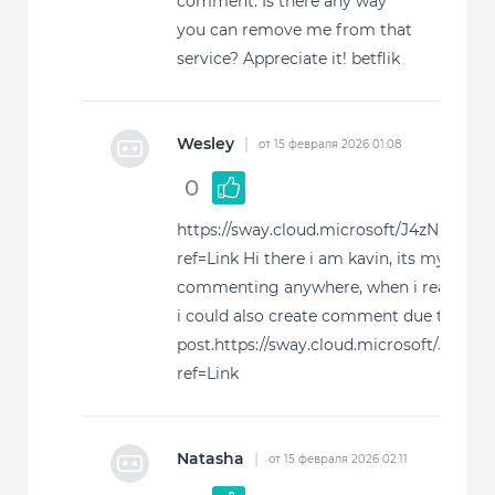
comment. Is there any way
you can remove me from that
service? Appreciate it! betflik
Wesley
|
от 15 февраля 2026 01:08
0
https://sway.cloud.microsoft/J4zNlQBC
ref=Link Hi there i am kavin, its my first 
commenting anywhere, when i read this 
i could also create comment due to this 
post.https://sway.cloud.microsoft/J4z
ref=Link
Natasha
|
от 15 февраля 2026 02:11