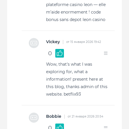
plateforme casino leon — elle
m’aide enormement ! code
bonus sans depot leon casino
Vickey
|
от 15 января 2026 19:42
0
Wow, that's what I was
exploring for, what a
information! present here at
this blog, thanks admin of this
website. betflix93
Bobbie
|
от 21 января 2026 20:54
0