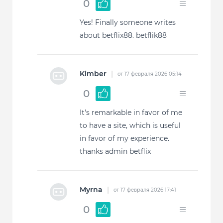
0
Yes! Finally someone writes
about betflix88. betflik88
Kimber
|
от 17 февраля 2026 05:14
0
It's remarkable in favor of me
to have a site, which is useful
in favor of my experience.
thanks admin betflix
Myrna
|
от 17 февраля 2026 17:41
0