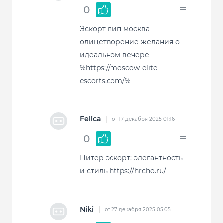
0
Эскорт вип москва -
олицетворение желания о
идеальном вечере
%https://moscow-elite-
escorts.com/%
Felica
|
от 17 декабря 2025 01:16
0
Питер эскорт: элегантность
и стиль https://hrcho.ru/
Niki
|
от 27 декабря 2025 05:05