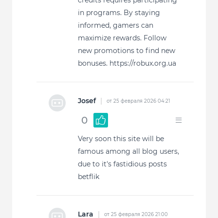
credits requires participating
in programs. By staying
informed, gamers can
maximize rewards. Follow
new promotions to find new
bonuses. https://robux.org.ua
Josef
|
от 25 февраля 2026 04:21
0
Very soon this site will be
famous among all blog users,
due to it's fastidious posts
betflik
Lara
|
от 25 февраля 2026 21:00