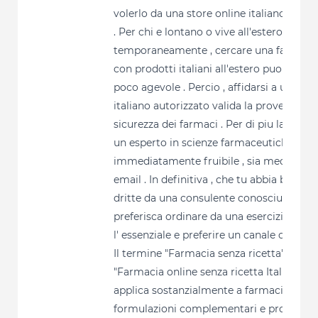
volerlo da una store online italiano legit
. Per chi e lontano o vive all'estero
temporaneamente , cercare una farmaci
con prodotti italiani all'estero puo essere
poco agevole . Percio , affidarsi a una sit
italiano autorizzato valida la provenienza 
sicurezza dei farmaci . Per di piu la parere
un esperto in scienze farmaceutiche e
immediatamente fruibile , sia mediante
email . In definitiva , che tu abbia bisogn
dritte da una consulente conosciuto o ch
preferisca ordinare da una esercizio digita
l' essenziale e preferire un canale certifica
Il termine "Farmacia senza ricetta" o
"Farmacia online senza ricetta Italia" si
applica sostanzialmente a farmaci da ban
formulazioni complementari e prodotti 