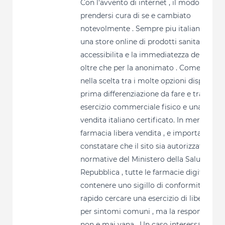
Con l'avvento di internet , il modo di
prendersi cura di se e cambiato
notevolmente . Sempre piu italiani cerca
una store online di prodotti sanitari per l
accessibilita e la immediatezza del servizi
oltre che per la anonimato . Come distric
nella scelta tra i molte opzioni disponibil
prima differenziazione da fare e tra una
esercizio commerciale fisico e una sito d
vendita italiano certificato. In merito a
farmacia libera vendita , e importante
constatare che il sito sia autorizzato dall
normative del Ministero della Salute . Nel
Repubblica , tutte le farmacie digitali de
contenere uno sigillo di conformita . E m
rapido cercare una esercizio di libera ven
per sintomi comuni , ma la responsabilit
non e mai vana . Un caso interessante e