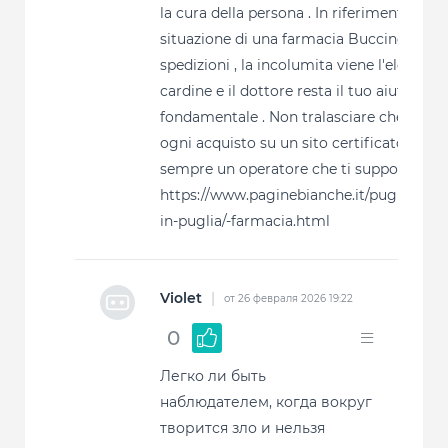
la cura della persona . In riferimento alla
situazione di una farmacia Buccino con
spedizioni , la incolumita viene l'element
cardine e il dottore resta il tuo aiuto
fondamentale . Non tralasciare che: dietr
ogni acquisto su un sito certificato , c'e
sempre un operatore che ti supporta .
https://www.paginebianche.it/puglia/grav
in-puglia/-farmacia.html
Violet
|
от 26 февраля 2026 19:22
0
Легко ли быть
наблюдателем, когда вокруг
творится зло и нельзя