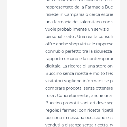
rappresentato da la Farmacia Buccino . C
risiede in Campania o cerca espressame
una farmacia del salernitano con spedizio
vuole probabilmente un servizio
personalizzato . Una realta consolidata c
offre anche shop virtuale rappresenta il
connubio perfetto tra la sicurezza del
rapporto umano e la contemporaneita de
digitale. La ricerca di una store online
Buccino senza ricetta e molto frequente .
visitatori vogliono informarsi se possono
comprare prodotti senza ottenere il fogli
rosa . Concretamente , anche una rivendi
Buccino prodotti sanitari deve seguire le
regole: i farmaci con ricetta ripetibile no
possono in nessuna occasione essere
venduti a distanza senza ricetta, neanche