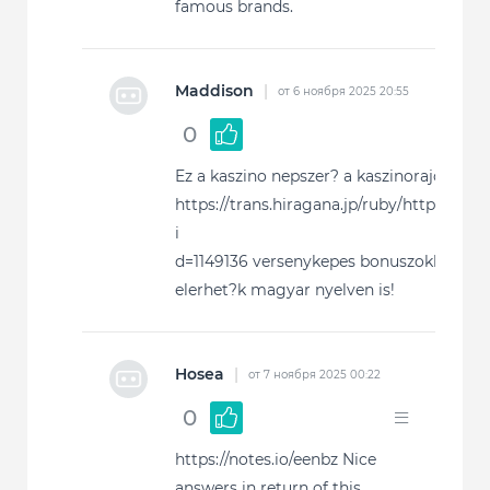
famous brands.
Maddison
|
от 6 ноября 2025 20:55
0
Ez a kaszino nepszer? a kaszinorajongok 
https://trans.hiragana.jp/ruby/https://wor
i
d=1149136 versenykepes bonuszokkal bizt
elerhet?k magyar nyelven is!
Hosea
|
от 7 ноября 2025 00:22
0
https://notes.io/eenbz Nice
answers in return of this