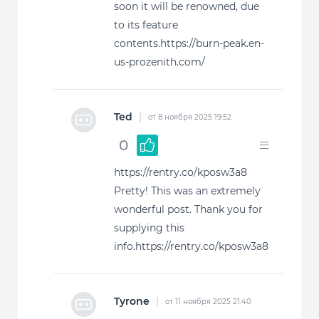
soon it will be renowned, due
to its feature
contents.https://burn-peak.en-
us-prozenith.com/
Ted
|
от 8 ноября 2025 19:52
0
https://rentry.co/kposw3a8
Pretty! This was an extremely
wonderful post. Thank you for
supplying this
info.https://rentry.co/kposw3a8
Tyrone
|
от 11 ноября 2025 21:40