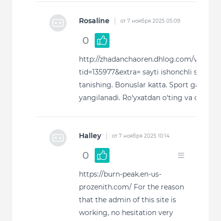
Rosaline
|
от 7 ноября 2025 05:09
0
http://zhadanchaoren.dhlog.com/viewthr
tid=135977&extra= sayti ishonchli slotlar 
tanishing. Bonuslar katta. Sport garovlar
yangilanadi. Ro‘yxatdan o‘ting va o‘ynang
Halley
|
от 7 ноября 2025 10:14
0
https://burn-peak.en-us-
prozenith.com/ For the reason
that the admin of this site is
working, no hesitation very