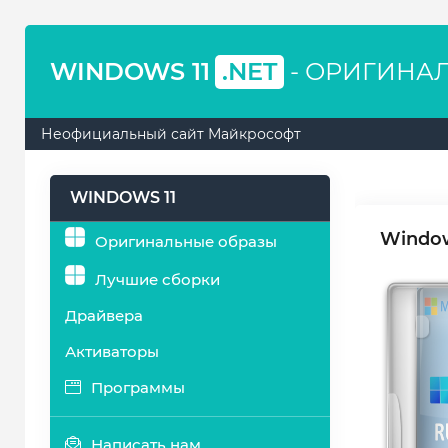
WINDOWS 11
.NET
- ОРИГИНА
Неофициальный сайт Майкрософт
WINDOWS 11
Window
Оригинальные образы
Лучшие сборки
Драйвера
Активаторы
Программы
Написать нам