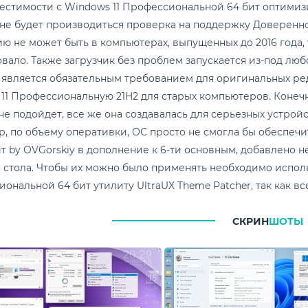
естимости с Windows 11 Профессиональной 64 бит оптимиз
не будет производиться проверка на поддержку Доверенно
ю не может быть в компьютерах, выпущенных до 2016 года, 
вало. Также загрузчик без проблем запускается из-под л
о является обязательным требованием для оригинальных ред
11 Профессиональную 21H2 для старых компьютеров. Конечн
не подойдет, все же она создавалась для серьезных устрой
, по объему оперативки, ОС просто не смогла бы обеспечи
ит by OVGorskiy в дополнение к 6-ти основным, добавлено 
 стола. Чтобы их можно было применять необходимо исполь
ональной 64 бит утилиту UltraUX Theme Patcher, так как все
СКРИН
ШОТЫ