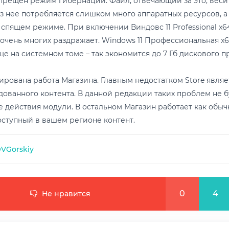
прещен режим гибернации. Файл, отвечающий за это, весит
з нее потребляется слишком много аппаратных ресурсов, а 
спящем режиме. При включении Виндовс 11 Professional x64
очень многих раздражает. Windows 11 Профессиональная x6
е на системном томе – так экономится до 7 Гб дискового п
рована работа Магазина. Главным недостатком Store явля
ованного контента. В данной редакции таких проблем не бу
 действия модули. В остальном Магазин работает как обыч
ступный в вашем регионе контент.
VGorskiy
0
4
Не нравится