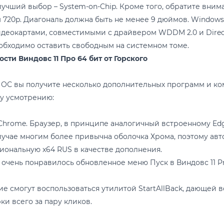
лучший выбор – System-on-Chip. Кроме того, обратите вним
720p. Диагональ должна быть не менее 9 дюймов. Windows 
деокартами, совместимыми с драйвером WDDM 2.0 и DirectX
обходимо оставить свободным на системном томе.
сти Виндовс 11 Про 64 бит от Горского
 ОС вы получите несколько дополнительных программ и ко
у усмотрению:
 Chrome. Браузер, в принципе аналогичный встроенному Edge
учае многим более привычна оболочка Хрома, поэтому авто
ональную x64 RUS в качестве дополнения.
о очень понравилось обновленное меню Пуск в Виндовс 11 Pr
е смогут воспользоваться утилитой StartAllBack, дающей 
ки всего за пару кликов.