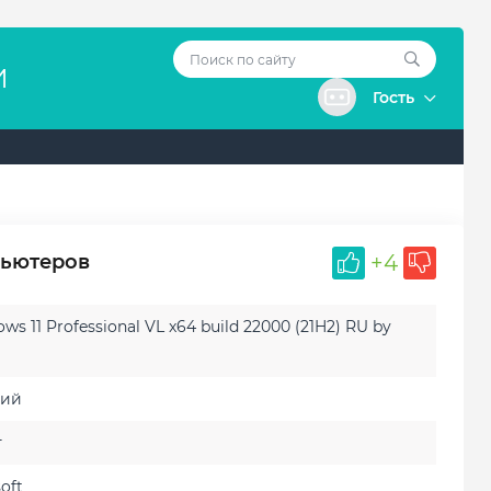
И
Гость
пьютеров
+4
s 11 Professional VL x64 build 22000 (21H2) RU by
кий
т
oft