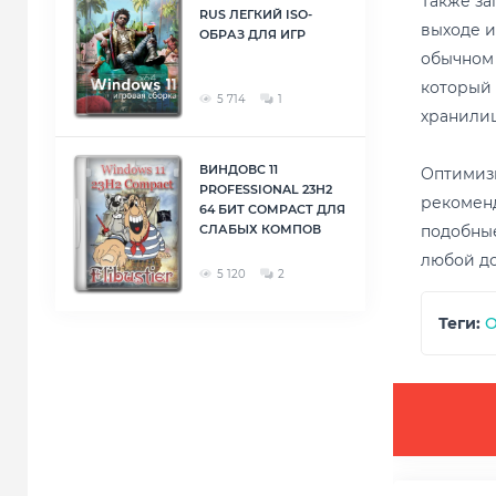
Также за
RUS ЛЕГКИЙ ISO-
выходе и
ОБРАЗ ДЛЯ ИГР
обычном 
который 
5 714
1
хранилищ
ВИНДОВС 11
Оптимизи
PROFESSIONAL 23H2
рекоменд
64 БИТ COMPACT ДЛЯ
СЛАБЫХ КОМПОВ
подобные
любой до
5 120
2
Теги:
O