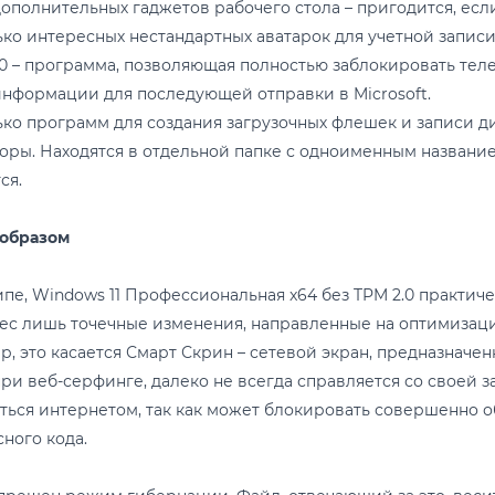
дополнительных гаджетов рабочего стола – пригодится, ес
ько интересных нестандартных аватарок для учетной записи
10 – программа, позволяющая полностью заблокировать те
нформации для последующей отправки в Microsoft.
ько программ для создания загрузочных флешек и записи д
торы. Находятся в отдельной папке с одноименным название
ся.
 образом
пе, Windows 11 Профессиональная x64 без TPM 2.0 практич
ес лишь точечные изменения, направленные на оптимизац
, это касается Смарт Скрин – сетевой экран, предназначе
ри веб-серфинге, далеко не всегда справляется со своей 
ться интернетом, так как может блокировать совершенно 
ного кода.