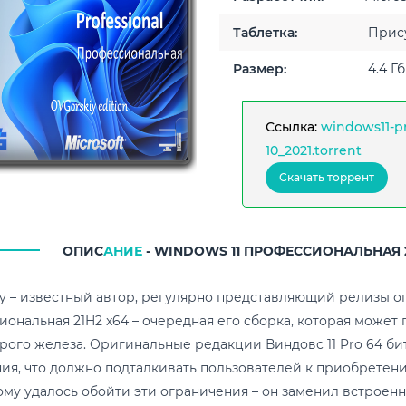
Таблетка:
Прису
Размер:
4.4 Гб
Ссылка:
windows11-pr
10_2021.torrent
Скачать торрент
ОПИС
АНИЕ
- WINDOWS 11 ПРОФЕССИОНАЛЬНАЯ 
y – известный автор, регулярно представляющий релизы о
ональная 21H2 x64 – очередная его сборка, которая может 
арого железа. Оригинальные редакции Виндовс 11 Pro 64 б
ия, что должно подталкивать пользователей к приобретени
му удалось обойти эти ограничения – он заменил встроен