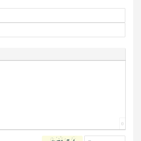
 ссылку
к
рытого текста
ка цитаты
Вставка спойлера
0