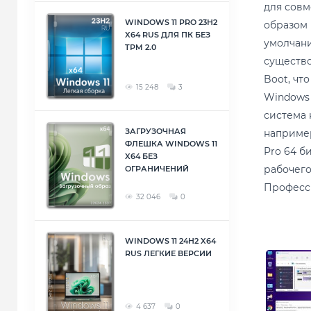
для совм
WINDOWS 11 PRO 23H2
образом 
X64 RUS ДЛЯ ПК БЕЗ
умолчани
TPM 2.0
существо
Boot, чт
15 248
3
Windows 
система 
ЗАГРУЗОЧНАЯ
например
ФЛЕШКА WINDOWS 11
Pro 64 б
X64 БЕЗ
рабочего
ОГРАНИЧЕНИЙ
Професси
32 046
0
WINDOWS 11 24H2 X64
RUS ЛЕГКИЕ ВЕРСИИ
4 637
0