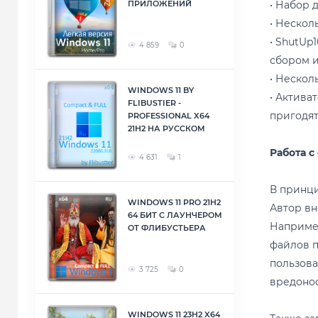
• Набор 
ПРИЛОЖЕНИЙ
• Нескол
• ShutUp
4 859
0
сбором и
• Нескол
WINDOWS 11 BY
• Актива
FLIBUSTIER -
пригодят
PROFESSIONAL X64
21H2 НА РУССКОМ
Работа с
4 631
1
В принци
WINDOWS 11 PRO 21H2
Автор вн
64 БИТ С ЛАУНЧЕРОМ
Например
ОТ ФЛИБУСТЬЕРА
файлов п
пользова
3 725
0
вредонос
WINDOWS 11 23H2 X64