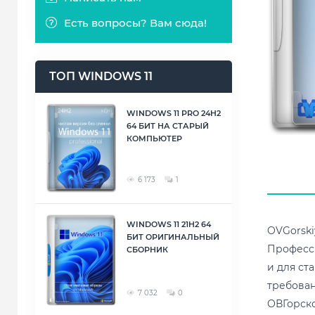
Есть вопросы? Вам сюда!
ТОП WINDOWS 11
WINDOWS 11 PRO 24H2
64 БИТ НА СТАРЫЙ
КОМПЬЮТЕР
6 173
1
WINDOWS 11 21H2 64
OVGorski
БИТ ОРИГИНАЛЬНЫЙ
Професси
СБОРНИК
и для ст
требован
7 032
0
ОВГорско