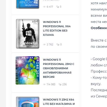
хотя наи
6 417
3
минимум 
всеми ви
места не
WINDOWS 11
PROFESSIONAL X64
Особенно
LITE EDITION БЕЗ
ХЛАМА
Вместе с
2 762
0
по своем
• Google
WINDOWS 11
PROFESSIONAL 23H2 С
любом сл
ОБНОВЛЕНИЯМИ
Професси
АКТИВИРОВАННАЯ
ВЕРСИЯ
• Кому-т
вкусу.
114 983
236
Последни
из Семер
WINDOWS 11 23H2 X64
LITE БЕЗ МАГАЗИНА И