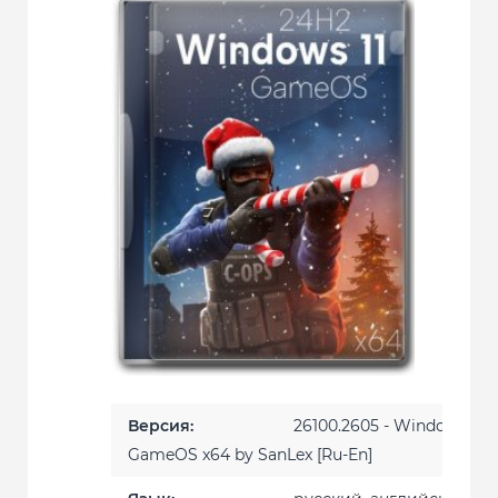
Версия:
26100.2605 - Windows 11 
GameOS x64 by SanLex [Ru-En]