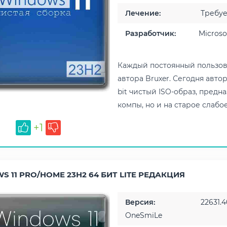
Лечение:
Требует
Разработчик:
Microso
Каждый постоянный пользова
автора Bruxer. Сегодня автор
bit чистый ISO-образ, пред
компы, но и на старое слабое 
+1
 11 PRO/HOME 23H2 64 БИТ LITE РЕДАКЦИЯ
Версия:
22631.4
OneSmiLe