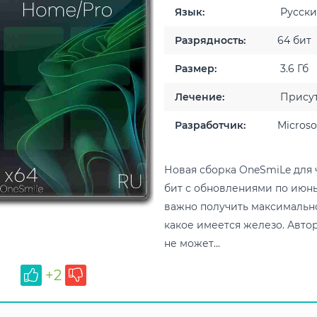
Язык:
Русск
Разрядность:
64 бит
Размер:
3.6 Гб
Лечение:
Присут
Разработчик:
Microso
Новая сборка OneSmiLe для 
бит с обновлениями по июнь 
важно получить максимально
какое имеется железо. Автор
не может...
+2