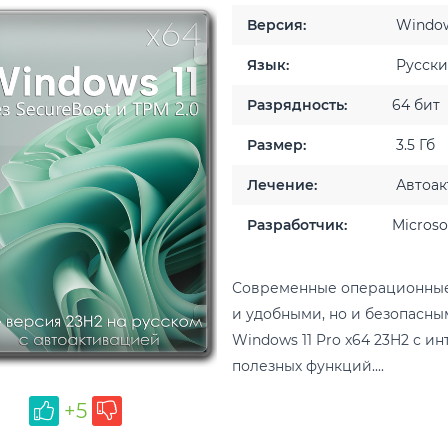
Версия:
Windows
Язык:
Русск
Разрядность:
64 бит
Размер:
3.5 Гб
Лечение:
Автоак
Разработчик:
Microso
Современные операционные
и удобными, но и безопасны
Windows 11 Pro x64 23H2 с 
полезных функций....
+5