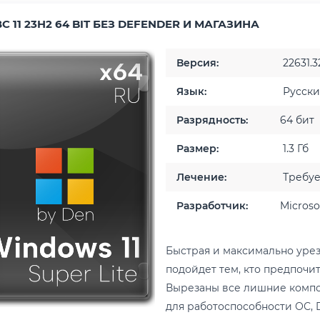
 11 23H2 64 BIT БЕЗ DEFENDER И МАГАЗИНА
Версия:
22631.3
Язык:
Русск
Разрядность:
64 бит
Размер:
1.3 Гб
Лечение:
Требует
Разработчик:
Microso
Быстрая и максимально уреза
подойдет тем, кто предпочит
Вырезаны все лишние компон
для работоспособности ОС, 