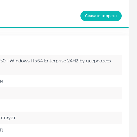
Скачать торрент
Я
150 - Windows 11 x64 Enterprise 24H2 by geepnozeex
ий
ствует
ft