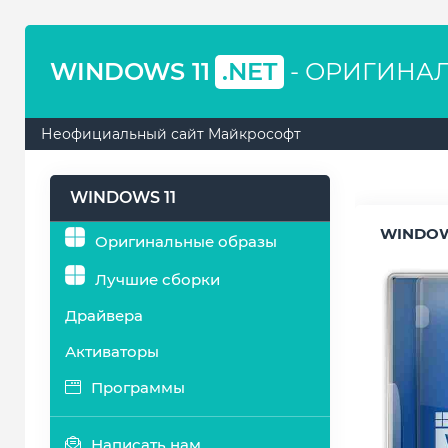
WINDOWS 11
.NET
- ОРИГИНА
Неофициальный сайт Майкрософт
WINDOWS 11
WINDOW
Оригинальные образы
Лучшие сборки
Драйвера
Активаторы
Программы
Написать нам