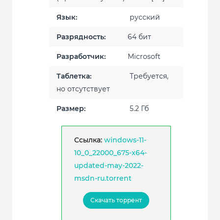
Язык:
русский
Разрядность:
64 бит
Разработчик:
Microsoft
Таблетка:
Требуется,
но отсутствует
Размер:
5.2 Гб
Ссылка:
windows-11-
10_0_22000_675-x64-
updated-may-2022-
msdn-ru.torrent
Скачать торрент